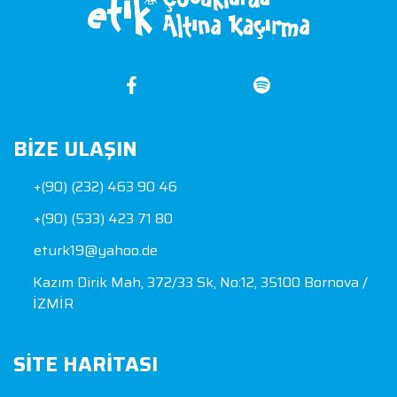
BIZE ULAŞIN
+(90) (232) 463 90 46
+(90) (533) 423 71 80
eturk19@yahoo.de
Kazım Dirik Mah, 372/33 Sk, No:12, 35100 Bornova /
İZMİR
SITE HARITASI