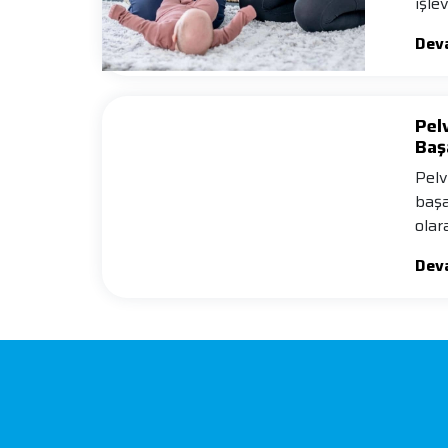
işle
ö…
Dev
Pel
Baş
Pelv
başar
olar
Dev