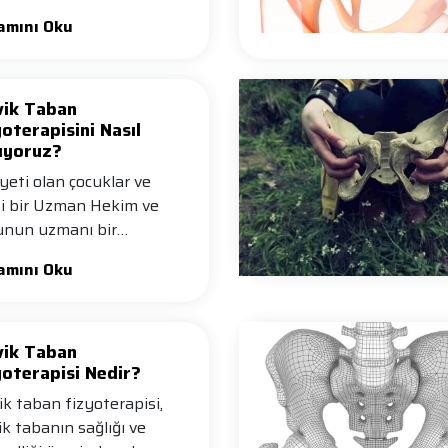
amını Oku
vik Taban
oterapisini Nasıl
ıyoruz?
yeti olan çocuklar ve
si bir Uzman Hekim ve
nun uzmanı bir
oterapist …
amını Oku
vik Taban
yoterapisi Nedir?
ik taban fizyoterapisi,
ik tabanın sağlığı ve