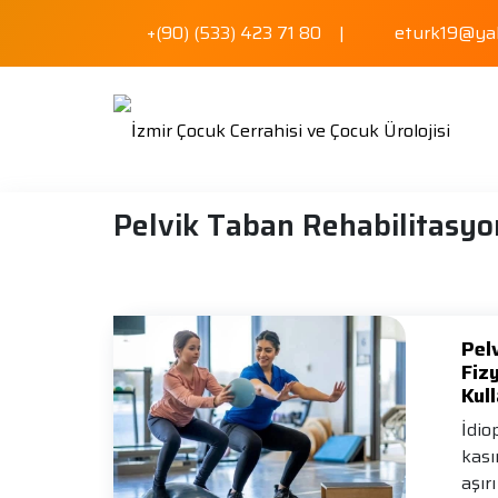
+(90) (533) 423 71 80
|
eturk19@ya
Pelvik Taban Rehabilitasy
Pel
Fiz
Kull
İdio
kası
aşır