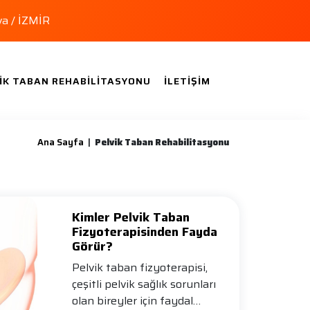
va / İZMİR
IK TABAN REHABILITASYONU
İLETIŞIM
Ana Sayfa
|
Pelvik Taban Rehabilitasyonu
Kimler Pelvik Taban
Fizyoterapisinden Fayda
Görür?
Pelvik taban fizyoterapisi,
çeşitli pelvik sağlık sorunları
olan bireyler için faydal…