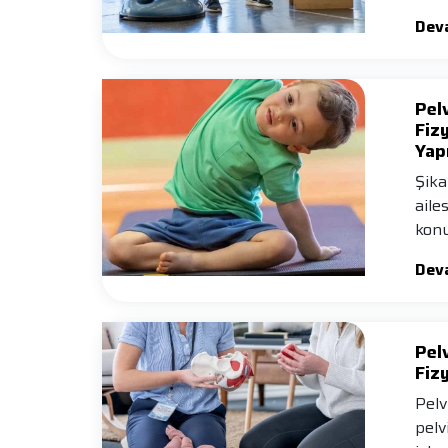
Dev
Pel
Fizy
Yap
Şika
aile
konu
Fizy
Dev
Pel
Fiz
Pelv
pelv