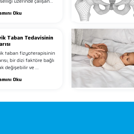
vselliği üzerinde çalışan
amını Oku
vik Taban Tedavisinin
arısı
ik taban fizyoterapisinin
ısı, bir dizi faktöre bağlı
ak değişebilir ve …
amını Oku