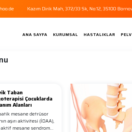
hoo.de
Kazım Dirik Mah, 372/33 Sk, No:12, 35100 Borno
ANA SAYFA
KURUMSAL
HASTALIKLAR
PELV
onu
vik Taban
yoterapisi Çocuklarda
anım Alanları
patik mesane detrüsor
nın aşırı aktivitesi (İDAA),
ı aktif mesane sendrom…